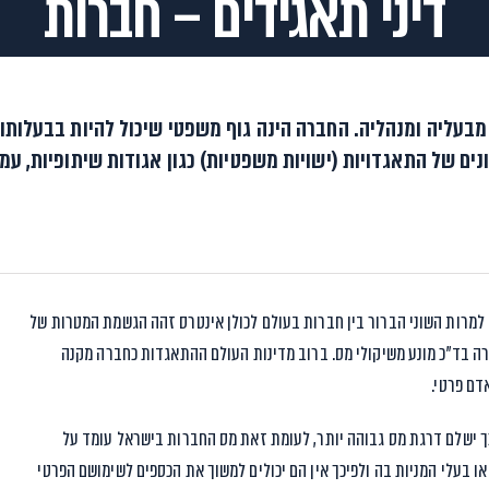
דיני תאגידים – חברות
מבעליה ומנהליה. החברה הינה גוף משפטי שיכול להיות בבעלותו 
ים של התאגדויות (ישויות משפטיות) כגון אגודות שיתופיות, עמו
 למרות השוני הברור בין חברות בעולם לכולן אינטרס זהה הגשמת המטרות של
רה בד”כ מונע משיקולי מס. ברוב מדינות העולם ההתאגדות כחברה מקנה
דם פרטי.
 כך ישלם דרגת מס גבוהה יותר, לעומת זאת מס החברות בישראל עומד על
 או בעלי המניות בה ולפיכך אין הם יכולים למשוך את הכספים לשימושם הפרטי