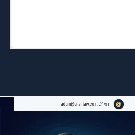
דוא”ל:
adam@a-s-law.co.il