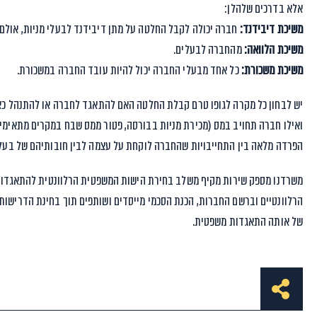
אלא בדרכים שלהלן:
משיכת דיבידנד:
חברה יכולה לקבל החלטה על מתן דיבידנד לבעלי מניות, אולם משיכה בדרך 
משיכת הלוואה:
מהחברה לבעלים.
משיכת משכורת:
כל אחד מבעלי החברה יכול להיות עובד החברה במשכורת.
יש לבחון כל מקרה לגופו טרם קבלת החלטה האם להתאגד לחברה או להתנהל כאדם
ואילו חברה תחויב במס (מכירת מניות בבורסה, פטור ממס שבח במקרים מתאימים ו
הפרדה מלאה בין התחייבויות שהחברה לוקחת על עצמה לבין חובותיהם של בעלי 
משרדנו מספק שירות מקיף משלב בחירת הישות המשפטית הרלוונטית להתאגדות
הרלוונטיים וברשם החברות, הכנת הסכמי מייסדים ושותפים תוך בחינת הדרישות 
של אותה התאגדות משפטית.