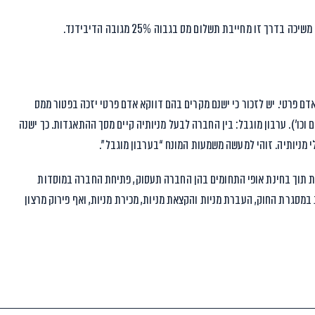
זו מחייבת תשלום מס בגבוה 25% מגובה הדיבידנד.
 פרטי. יש לזכור כי ישנם מקרים בהם דווקא אדם פרטי יזכה בפטור ממס
כו’). ערבון מוגבל: בין החברה לבעל מניותיה קיים מסך ההתאגדות. כך ישנה
מניותיה. זוהי למעשה משמעות המונח “בערבון מוגבל”.
 תוך בחינת אופי התחומים בהן החברה תעסוק, פתיחת החברה במוסדות
במסגרת החוק, העברת מניות והקצאת מניות, מכירת מניות, ואף פירוק מרצון