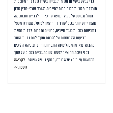
כדי לבצע ביעילות משימות גבייה בעידן של גבייה משפטית
מורכבת ומטריות הגנה רבות לחייבים. משרד עורכי-הדין סדון
ושות' מבוסס על פעילותם של עורכי-דין לגביית חובות, מה
שהפך ידוע יותר בשם 'עורך דין הוצאה לפועל'. משרדנו מטפל
בתביעות כספיות כנגד חייבים, פרטיים וחברות, לרבות הגשת
תביעות המבוססות על "הרמת מסך" לשם גביית החוב
מהבעלים או מהמנהלים של החברות החייבות. ניהול הליכים
בפני לשכת ההוצאה לפעול לטובת גביית כספים על סמך
המחאות (שיקים) שלא כובדו, פסקי דין שלא שולמו,
לקריאה
נוספת >>