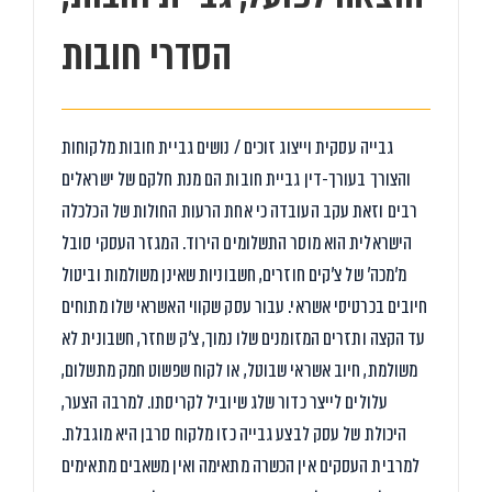
הסדרי חובות
גבייה עסקית וייצוג זוכים / נושים גביית חובות מלקוחות
והצורך בעורך-דין גביית חובות הם מנת חלקם של ישראלים
רבים וזאת עקב העובדה כי אחת הרעות החולות של הכלכלה
הישראלית הוא מוסר התשלומים הירוד. המגזר העסקי סובל
מ'מכה' של צ'קים חוזרים, חשבוניות שאינן משולמות וביטול
חיובים בכרטיסי אשראי. עבור עסק שקווי האשראי שלו מתוחים
עד הקצה ותזרים המזומנים שלו נמוך, צ'ק שחזר, חשבונית לא
משולמת, חיוב אשראי שבוטל, או לקוח שפשוט חמק מתשלום,
עלולים לייצר כדור שלג שיוביל לקריסתו. למרבה הצער,
היכולת של עסק לבצע גבייה כזו מלקוח סרבן היא מוגבלת.
למרבית העסקים אין הכשרה מתאימה ואין משאבים מתאימים