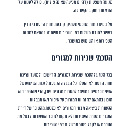
מניעה משפטית (דהיינו מניעה שאינה פיזית), יכולה לענות על
הוראות החוק בהקשר זה.
על בסיס ניתוח משפטי מעמיק, קובעת חוות הדעת כי הדין
באשר לחובת תשלום דמי השכירות משתנה בהתאם למהות
השכירות או השימוש במושכר .
הסכמי שכירות למגורים
בכל הנוגע להסכמי שכירות למגורים, הרי שנכון למועד עריכת
חוות הדעת, לא הוטלה כל הגבלה הנוגעת לזכות השימוש של
אנשים פרטיים במושכר למטרות מגורים, שכן, הרי שההיפך הוא
הנכון בהתאם להנחיות המורות על איסור ו/או מגבלות
הקשורות ביציאה מבתי המגורים, לא נמנעת מהשוכר של דירת
המגורים מטרת השכירות ולא תקום לשוכר האפשרות לבטל את
ההסכם או לקבל פטור מתשלום דמי השכירות .