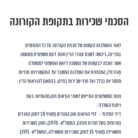
הסכמי שכירות בתקופת הקורונה
לאור ההשלכות הקשות של מגפת הקורונה על כל התחומים
במדינה, גיבשה לשכת עורכי הדין חוות דעת משפטית מטעמה
אשר הוכנה לבקשתו של המשנה ליועץ המשפטי לממשלה
(אזרחי), המנתחת את השלכות המשבר על התקשרויות חוזיות
מסחריות בכלל ועל חוזי שכירות בפרט, בהתאם להוראות הדין .
צוות המשפטנים התייחס לשתי הוראות חוק מהותיות בעת
ניסוח העמדה :
דיני הסיכול – לפי הוראות חוק החוזים (סעיף 18 לחוק החוזים
(תרופות בשל הפרת חוזה), התשל”א- 1970), וחוק השכירות
והשאילה (סעיף 15 לחוק השכירות והשאילה, התשל”א- 1971)