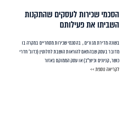
הסכמי שכירות לעסקים שהתקנות
השביתו את פעילותם
בשונה מדירת מגורים , בהסכמי שכירות מסחריים במקרה בו
מדובר בעסק שבהתאם להוראות הושבת לחלוטין (כדוג’ חדרי
כושר, קניונים וכיוצ”ב) או עסק הממוקם באזור
לקריאה נוספת >>