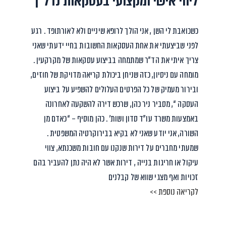
ליווי אישי ומקצועי בעסקאות נדל”ן
כשכואבת לי השן , אני הולך לרופא שיניים ולא לאורתופד . רגע
לפני שביצעתי את אחת העסקאות החשובות בחיי ידעתי שאני
צריך איתי את הד”ר שמתמחה בביצוע עסקאות של מקרקעין .
מומחה עם ניסיון, כזה שניחן ביכולת קריאה מדויקת של חוזים,
ובירור מעמיק של כל הפרטים העלולים להשפיע על ביצוע
העסקה “, מסביר ניר כהן, שרכש דירה להשקעה לאחרונה
באמצעות משרד עו”ד סדון ושות’ . כהן מוסיף – “כאדם מן
השורה, אני יודע שאני לא בקיא בבירוקרטיה המשפטית .
שמעתי מחברים על דירות שנקנו עם חובות משכנתא, צווי
עיקול או חריגות בנייה , דירות אשר לא היה נתן להעביר בהם
זכויות ואף מצגי שווא של קבלנים
לקריאה נוספת >>