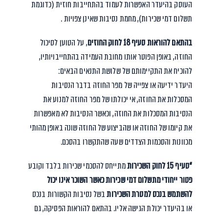
העוסק בהיעדר האפשרות לעמוד בהתחייבות חוזית (כדוגמת
תשלום דמי שכירות), מחמת נסיבות שאינן צפויות .
בהתאם להוראות סעיף 18 לחוק החוזים
, על הטוען לסיכול
החוזה, באופן הפוטר אותו מחובת העמידה בהתחייבויותיו,
להוכיח את התקיימותם של שלושת התנאים הבאים:
היעדר ידיעה או צפייה של מפר החוזה בדבר הנסיבות
המסכלות את החוזה, אי יכולתו של מפר החוזה למנוע את
הנסיבות המסכלות את החוזה, וכאשר הנסיבות לא מאפשרות
את קיומו של החוזה או שהביצוע של החוזה שונה באופן מהותי
מכוונות והסכמות הצדדים שעה שהתקשרו בהסכם.
“
סעיף 15 לחוק השכירות
מתייחס להסכמי שכירות בלבד וקובע
פטור ייחודי מתשלום דמי שכירות כאשר השוכר אינו יכול
להשתמש בנכס למטרת השכירות
בשל נסיבות הקשורות בנכס
או בהיעדר יכולת הגישה אליו. בהתאם להוראות הפסיקה, גם