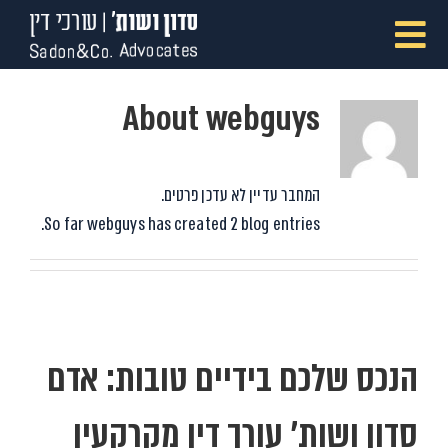
לג
תוכן
Toggle
בית
Navigation
About webguys
אודות
המחבר עדיין לא עדכן פרטים.
So far webguys has created 2 blog entries.
תחומי עיסוק
מאמרים
מילון מונחים
הנכס שלכם בידיים טובות: אדם
סדון ושות’ עורך דין מקרקעין
צור קשר