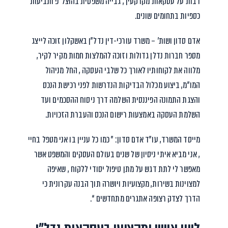
רבות על עסקאות מקרקעין , גבייה משפטית בהוצל”פ ותביעות
כספיות בתחומים שונים.
אדם סדון ושות’ – משרד עורכי-דין נדל”ן באשקלון זוכה לייצג
מספר חברות נדלן גדולות וזוכה להמלצות חמות מקיר לקיר,
מלווה את לקוחותיו לאורך כל שלבי העסקה , החל מניהול
המו”מ, ביצוע מכלול הבדיקות הנדרשות לפני רכישת הנכס
והצגת התמונה הפיננסית השלמה דרך ניסוח ההסכמים ועד
השלמת העסקה באמצעות רישום הנכס והעברת הזכויות.
מייסד המשרד, עו”ד אדם סדון: ” כמו כל עניין בו אני מטפל בחיי
, אני מביא איתי ניסיון של שנים בעולם העסקים והמשפט אשר
מאפשר לי לתת דגש על מתן טיפול יסודי ללקוח , שאיפה
למצוינות בשירות, מקצועיות ויושרה תוך הבנה עקרונית כי
הדרך לצדק רצופה אתגרים מתחדשים “.