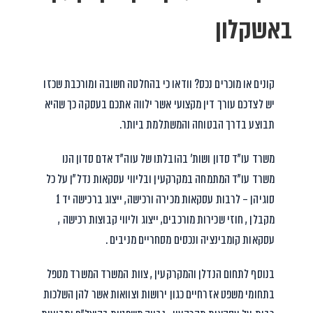
באשקלון
קונים או מוכרים נכס? וודאו כי בהחלטה חשובה ומורכבת שכזו
יש לצדכם עורך דין מקצועי אשר ילווה אתכם בעסקה כך שהיא
תבוצע בדרך הבטוחה והמשתלמת ביותר.
משרד עו”ד סדון ושות’ בהובלתו של עוה”ד אדם סדון הנו
משרד עו”ד המתמחה במקרקעין ובליווי עסקאות נדל”ן על כל
סוגיהן – לרבות עסקאות מכירה ורכישה, ייצוג ברכישה יד 1
מקבלן , חוזי שכירות מורכבים, ייצוג וליווי קבוצות רכישה ,
עסקאות קומבינציה ונכסים מסחריים מניבים .
בנוסף לתחום הנדלן והמקרקעין , צוות המשרד המשרד מטפל
בתחומי משפט אזרחיים כגון ירושות וצוואות אשר להן השלכות