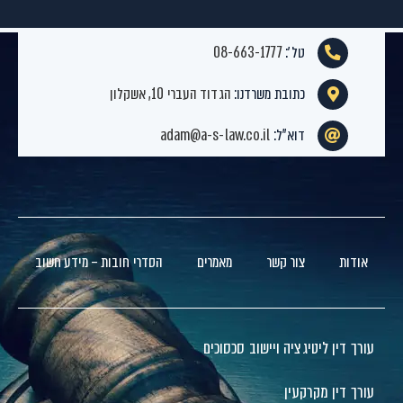
טל׳:
08-663-1777
כתובת משרדנו:
הגדוד העברי 10, אשקלון
דוא”ל:
adam@a-s-law.co.il
אודות
צור קשר
מאמרים
הסדרי חובות – מידע חשוב
עורך דין ליטיגציה ויישוב סכסוכים
עורך דין מקרקעין